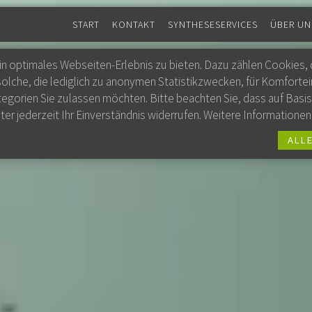
START
KONTAKT
SYNTHESESERVICES
ÜBER UN
 optimales Webseiten-Erlebnis zu bieten. Dazu zählen Cookies, di
che, die lediglich zu anonymen Statistikzwecken, für Komfortein
gorien Sie zulassen möchten. Bitte beachten Sie, dass auf Basis 
er jederzeit Ihr Einverständnis widerrufen. Weitere Informationen 
ALLE