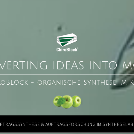
roBlock - organische Synthese im
FTRAGSSYNTHESE & AUFTRAGSFORSCHUNG IM SYNTHESELA