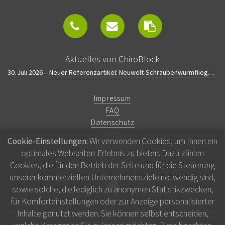
Aktuelles von ChiroBlock
30. Juli 2026 –
Neuer Referenzartikel: Neuwelt-Schraubenwurmfliege, Rinderrisiken und Forschung
Impressum
FAQ
Datenschutz
AGBs
Cookie-Einstellungen:
Wir verwenden Cookies, um Ihnen ein
ISO 9001 Zertifikat
optimales Webseiten-Erlebnis zu bieten. Dazu zählen
ChiroBlog
Cookies, die für den Betrieb der Seite und für die Steuerung
unserer kommerziellen Unternehmensziele notwendig sind,
sowie solche, die lediglich zu anonymen Statistikzwecken,
News
für Komforteinstellungen oder zur Anzeige personalisierter
Auftragssynthese von ChiroBlock unterstützt akademische
Inhalte genutzt werden. Sie können selbst entscheiden,
Forschung